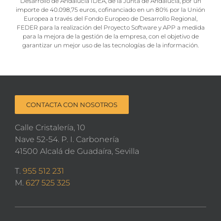
importe de 40.098,75 euros, cofinanciado en un 80% por la Unión
Europea a través del Fondo Europeo de Desarrollo Regional,
FEDER para la realización del Proyecto Software y APP a medida
para la mejora de la gestión de la empresa, con el objetivo de
garantizar un mejor uso de las tecnologías de la información.
CONTACTA CON NOSOTROS
Calle Cristalería, 10
Nave 52-54. P. I. Carbonería
41500 Alcalá de Guadaíra, Sevilla
T.
955 512 231
M.
627 525 325
SERVICIOS