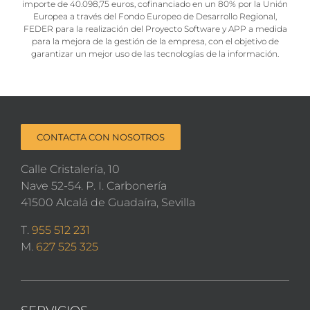
importe de 40.098,75 euros, cofinanciado en un 80% por la Unión
Europea a través del Fondo Europeo de Desarrollo Regional,
FEDER para la realización del Proyecto Software y APP a medida
para la mejora de la gestión de la empresa, con el objetivo de
garantizar un mejor uso de las tecnologías de la información.
CONTACTA CON NOSOTROS
Calle Cristalería, 10
Nave 52-54. P. I. Carbonería
41500 Alcalá de Guadaíra, Sevilla
T.
955 512 231
M.
627 525 325