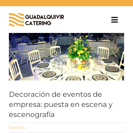
Saltar
al
contenido
Toggl
Navig
Ver
EVENTOS
imagen
más
grande
BODAS
ESPACIOS
BLOG
Decoración de eventos de
empresa: puesta en escena y
NOSOTROS
escenografía
CONTACTO
Eventos