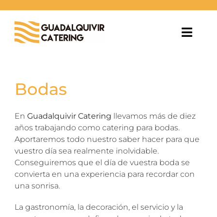
Saltar
al
contenido
Toggl
Navig
NOSOTROS
Bodas
ESPACIOS
En
Guadalquivir Catering
llevamos más de diez
SERVICIOS
años trabajando como catering para bodas.
Aportaremos todo nuestro saber hacer para que
BLOG
vuestro día sea realmente inolvidable.
Conseguiremos que el día de vuestra boda se
convierta en una experiencia para recordar con
CONTACTO
una sonrisa.
La gastronomía, la decoración, el servicio y la