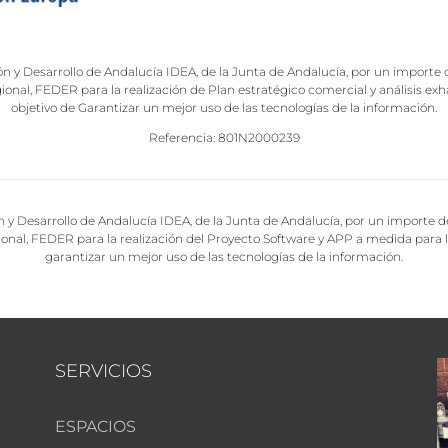
ón y Desarrollo de Andalucía IDEA, de la Junta de Andalucía, por un importe 
nal, FEDER para la realización de Plan estratégico comercial y análisis exha
objetivo de Garantizar un mejor uso de las tecnologías de la información.
Referencia: 801N2000239
n y Desarrollo de Andalucía IDEA, de la Junta de Andalucía, por un importe 
nal, FEDER para la realización del Proyecto Software y APP a medida para la
garantizar un mejor uso de las tecnologías de la información.
SERVICIOS
ESPACIOS