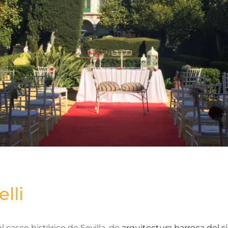
lli
l casco histórico de Sevilla, de
arquitectura barroca del si