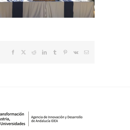
Facebook
X
Reddit
LinkedIn
Tumblr
Pinterest
Vk
Correo
electrónico