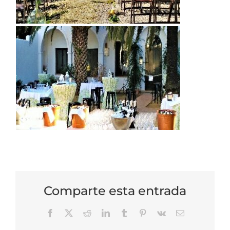
Comparte esta entrada
Facebook
X
Reddit
LinkedIn
Tumblr
Pinterest
Vk
Correo
electrónico