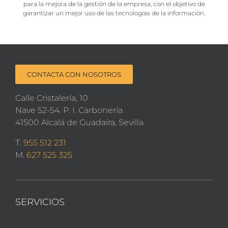
para la mejora de la gestión de la empresa, con el objetivo de
garantizar un mejor uso de las tecnologías de la información.
CONTACTA CON NOSOTROS
Calle Cristalería, 10
Nave 52-54. P. I. Carbonería
41500 Alcalá de Guadaíra, Sevilla
T.
955 512 231
M.
627 525 325
SERVICIOS