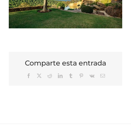
Comparte esta entrada
Facebook
X
Reddit
LinkedIn
Tumblr
Pinterest
Vk
Correo
electrónico