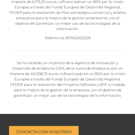
importe de 6.175,00 euros, cofinanciado en un 80% por la Unión
Europea a través del Fondo Europeo de Desarrollo Regional,
FEDER para la realización de Plan estratégico comercial y análisis
exhaustivo para la mejora de la gestión empresarial, con el
objetivo de Garantizar un mejor uso de las tecnologías de la
información.
Referencia: 801N2000239
Se ha recibido un incentivo de la Agencia de Innovación y
Desarrollo de Andalucía IDEA, de la Junta de Andalucía, por un
importe de 40.098,75 euros, cofinanciado en un 80% por la Unión
Europea a través del Fondo Europeo de Desarrollo Regional,
FEDER para la realización del Proyecto Software y APP a medida
para la mejora de la gestión de la empresa, con el objetivo de
garantizar un mejor uso de las tecnologías de la información.
CONTACTA CON NOSOTROS