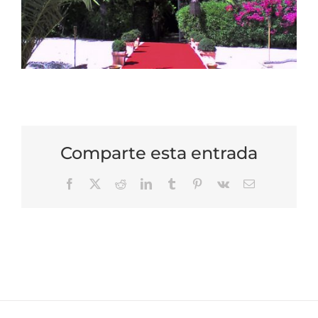
Comparte esta entrada
Facebook
X
Reddit
LinkedIn
Tumblr
Pinterest
Vk
Correo
electrónico