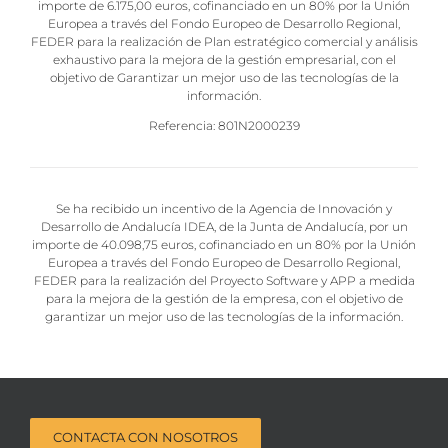
importe de 6.175,00 euros, cofinanciado en un 80% por la Unión
Europea a través del Fondo Europeo de Desarrollo Regional,
FEDER para la realización de Plan estratégico comercial y análisis
exhaustivo para la mejora de la gestión empresarial, con el
objetivo de Garantizar un mejor uso de las tecnologías de la
información.
Referencia: 801N2000239
Se ha recibido un incentivo de la Agencia de Innovación y
Desarrollo de Andalucía IDEA, de la Junta de Andalucía, por un
importe de 40.098,75 euros, cofinanciado en un 80% por la Unión
Europea a través del Fondo Europeo de Desarrollo Regional,
FEDER para la realización del Proyecto Software y APP a medida
para la mejora de la gestión de la empresa, con el objetivo de
garantizar un mejor uso de las tecnologías de la información.
CONTACTA CON NOSOTROS