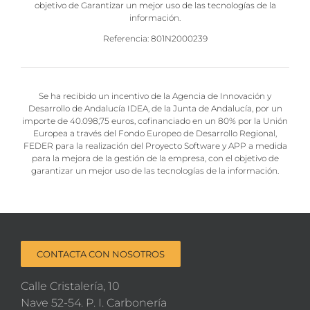
objetivo de Garantizar un mejor uso de las tecnologías de la
información.
Referencia: 801N2000239
Se ha recibido un incentivo de la Agencia de Innovación y
Desarrollo de Andalucía IDEA, de la Junta de Andalucía, por un
importe de 40.098,75 euros, cofinanciado en un 80% por la Unión
Europea a través del Fondo Europeo de Desarrollo Regional,
FEDER para la realización del Proyecto Software y APP a medida
para la mejora de la gestión de la empresa, con el objetivo de
garantizar un mejor uso de las tecnologías de la información.
CONTACTA CON NOSOTROS
Calle Cristalería, 10
Nave 52-54. P. I. Carbonería