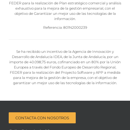
FEDER para la realización de Plan estratégico comercial y análisis
exhaustivo para la mejora de la gestión empresarial, con el
objetivo de Garantizar un mejor uso de las tecnologías de la
información.
Referencia: 801N2000239
Se ha recibido un incentivo de la Agencia de Innovación y
Desarrollo de Andalucía IDEA, de la Junta de Andalucía, por un
importe de 40.098,75 euros, cofinanciado en un 80% por la Unión
Europea a través del Fondo Europeo de Desarrollo Regional,
FEDER para la realización del Proyecto Software y APP a medida
para la mejora de la gestión de la empresa, con el objetivo de
garantizar un mejor uso de las tecnologías de la información.
CONTACTA CON NOSOTROS