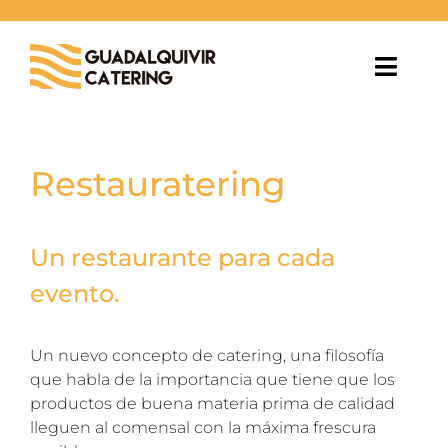
Saltar
al
contenido
Toggl
Navig
EVENTOS
Restauratering
BODAS
ESPACIOS
Un restaurante para cada
evento.
BLOG
Un nuevo concepto de catering, una filosofía
NOSOTROS
que habla de la importancia que tiene que los
productos de buena materia prima de calidad
CONTACTO
lleguen al comensal con la máxima frescura