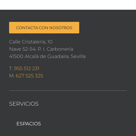
CONTACTA CON NOSOTROS
Calle Cristalería, 10
Nave 52-54. P. I. Carbonería
41500 Alcalá de Guadaíra, Sevilla
T.
955 512 231
M.
627 525 325
SERVICIOS
ESPACIOS