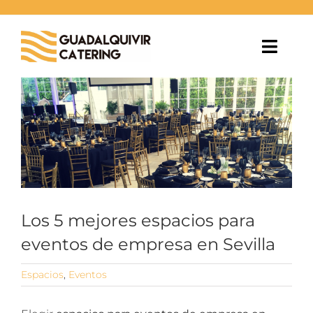
Saltar
al
contenido
Toggl
Navig
Ver
EVENTOS
imagen
más
grande
BODAS
ESPACIOS
BLOG
Los 5 mejores espacios para
eventos de empresa en Sevilla
NOSOTROS
Espacios
,
Eventos
CONTACTO