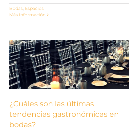
Bodas
,
Espacios
Más información
¿Cuáles son las últimas
tendencias gastronómicas en
bodas?