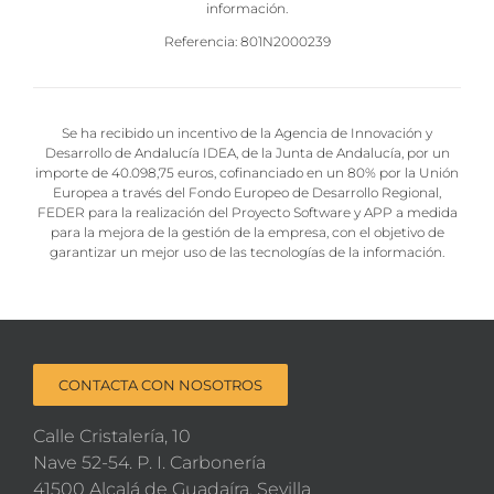
información.
Referencia: 801N2000239
Se ha recibido un incentivo de la Agencia de Innovación y
Desarrollo de Andalucía IDEA, de la Junta de Andalucía, por un
importe de 40.098,75 euros, cofinanciado en un 80% por la Unión
Europea a través del Fondo Europeo de Desarrollo Regional,
FEDER para la realización del Proyecto Software y APP a medida
para la mejora de la gestión de la empresa, con el objetivo de
garantizar un mejor uso de las tecnologías de la información.
CONTACTA CON NOSOTROS
Calle Cristalería, 10
Nave 52-54. P. I. Carbonería
41500 Alcalá de Guadaíra, Sevilla