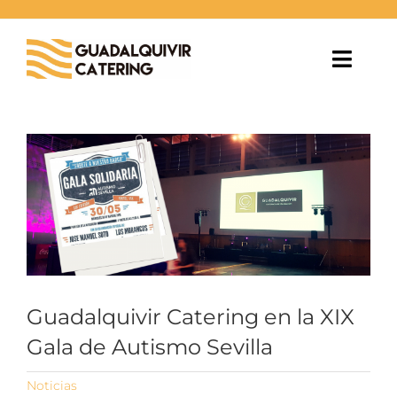
Saltar
al
contenido
Toggl
Navig
EVENTOS
Ver
imagen
BODAS
más
grande
ESPACIOS
BLOG
Guadalquivir Catering en la XIX
NOSOTROS
Gala de Autismo Sevilla
CONTACTO
Noticias