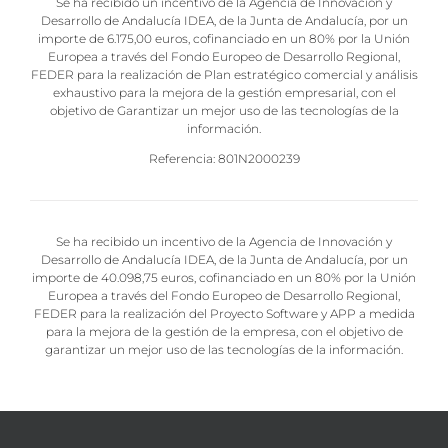
Se ha recibido un incentivo de la Agencia de Innovación y
Desarrollo de Andalucía IDEA, de la Junta de Andalucía, por un
importe de 6.175,00 euros, cofinanciado en un 80% por la Unión
Europea a través del Fondo Europeo de Desarrollo Regional,
FEDER para la realización de Plan estratégico comercial y análisis
exhaustivo para la mejora de la gestión empresarial, con el
objetivo de Garantizar un mejor uso de las tecnologías de la
información.
Referencia: 801N2000239
Se ha recibido un incentivo de la Agencia de Innovación y
Desarrollo de Andalucía IDEA, de la Junta de Andalucía, por un
importe de 40.098,75 euros, cofinanciado en un 80% por la Unión
Europea a través del Fondo Europeo de Desarrollo Regional,
FEDER para la realización del Proyecto Software y APP a medida
para la mejora de la gestión de la empresa, con el objetivo de
garantizar un mejor uso de las tecnologías de la información.