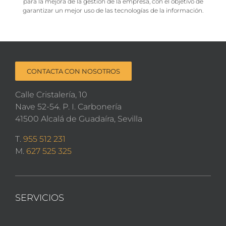
para la mejora de la gestión de la empresa, con el objetivo de
garantizar un mejor uso de las tecnologías de la información.
CONTACTA CON NOSOTROS
Calle Cristalería, 10
Nave 52-54. P. I. Carbonería
41500 Alcalá de Guadaíra, Sevilla
T.
955 512 231
M.
627 525 325
SERVICIOS