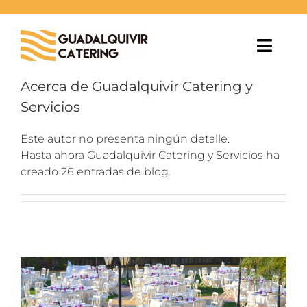
Saltar
al
contenido
Toggl
Navig
Acerca de
Guadalquivir Catering y
EVENTOS
Servicios
BODAS
Este autor no presenta ningún detalle.
Hasta ahora Guadalquivir Catering y Servicios ha
creado 26 entradas de blog.
ESPACIOS
BLOG
NOSOTROS
CONTACTO