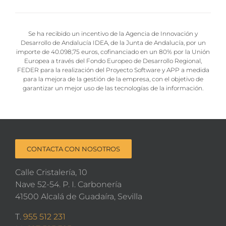
Se ha recibido un incentivo de la Agencia de Innovación y
Desarrollo de Andalucía IDEA, de la Junta de Andalucía, por un
importe de 40.098,75 euros, cofinanciado en un 80% por la Unión
Europea a través del Fondo Europeo de Desarrollo Regional,
FEDER para la realización del Proyecto Software y APP a medida
para la mejora de la gestión de la empresa, con el objetivo de
garantizar un mejor uso de las tecnologías de la información.
CONTACTA CON NOSOTROS
Calle Cristalería, 10
Nave 52-54. P. I. Carbonería
41500 Alcalá de Guadaíra, Sevilla
T.
955 512 231