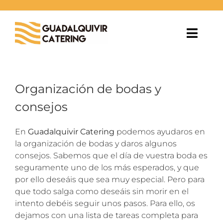
Saltar
al
contenido
Toggl
Navig
NOSOTROS
Organización de bodas y
ESPACIOS
consejos
SERVICIOS
En
Guadalquivir Catering
podemos ayudaros en
la organización de bodas y daros algunos
BLOG
consejos. Sabemos que el día de vuestra boda es
seguramente uno de los más esperados, y que
por ello deseáis que sea muy especial. Pero para
CONTACTO
que todo salga como deseáis sin morir en el
intento debéis seguir unos pasos. Para ello, os
dejamos con una lista de tareas completa para