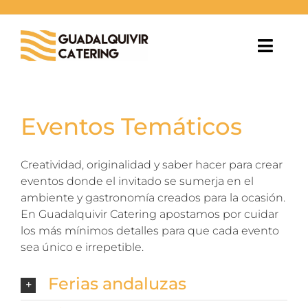
Saltar
al
contenido
Toggl
Navig
EVENTOS
Eventos Temáticos
ESPACIOS
Creatividad, originalidad y saber hacer para crear
GASTRONOMÍA
eventos donde el invitado se sumerja en el
ambiente y gastronomía creados para la ocasión.
BLOG
En Guadalquivir Catering apostamos por cuidar
los más mínimos detalles para que cada evento
sea único e irrepetible.
NOSOTROS
Ferias andaluzas
CONTACTO