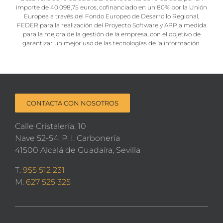
importe de 40.098,75 euros, cofinanciado en un 80% por la Unión
Europea a través del Fondo Europeo de Desarrollo Regional,
FEDER para la realización del Proyecto Software y APP a medida
para la mejora de la gestión de la empresa, con el objetivo de
garantizar un mejor uso de las tecnologías de la información.
CONTACTA CON NOSOTROS
Calle Cristalería, 10
Nave 52-54. P. I. Carbonería
41500 Alcalá de Guadaíra, Sevilla
T.
955 512 231
M.
627 525 325