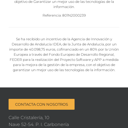
objetivo de Garantizar un mejor uso de las tecnologías de la
información.
Referencia: 801N2000239
Se ha recibido un incentivo de la Agencia de Innovación y
Desarrollo de Andalucía IDEA, de la Junta de Andalucía, por un
importe de 40.098,75 euros, cofinanciado en un 80% por la Unión
Europea a través del Fondo Europeo de Desarrollo Regional,
FEDER para la realización del Proyecto Software y APP a medida
para la mejora de la gestión de la empresa, con el objetivo de
garantizar un mejor uso de las tecnologías de la información.
CONTACTA CON NOSOTROS
Calle Cristalería, 10
Nave 52-54. P. I. Carbonería