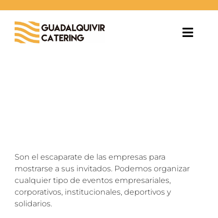
Saltar
al
contenido
Toggl
Navig
EVENTOS
BODAS
ESPACIOS
BLOG
Son el escaparate de las empresas para
mostrarse a sus invitados. Podemos organizar
NOSOTROS
cualquier tipo de eventos empresariales,
corporativos, institucionales, deportivos y
solidarios.
CONTACTO