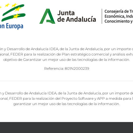
ón y Desarrollo de Andalucía IDEA, de la Junta de Andalucía, por un importe 
nal, FEDER para la realización de Plan estratégico comercial y análisis exha
objetivo de Garantizar un mejor uso de las tecnologías de la información.
Referencia: 801N2000239
n y Desarrollo de Andalucía IDEA, de la Junta de Andalucía, por un importe 
nal, FEDER para la realización del Proyecto Software y APP a medida para la
garantizar un mejor uso de las tecnologías de la información.